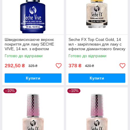
Швидковисихаюче верхнє
Seche FX Top Coat Gold, 14
покриття для лаку SECHE
мл - закріплювач для лаку с
VIVE, 14 мл. з ефектом
ефектом діамантового блиску
гелевого покриття
Готово до відправки
Готово до відправки
292,50
378
₴
₴
325 ₴
420 ₴
Купити
Купити
–10%
–10%