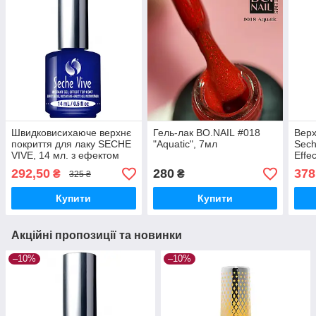
Швидковисихаюче верхнє
Гель-лак BO.NAIL #018
Верх
покриття для лаку SECHE
"Aquatic", 7мл
Sech
VIVE, 14 мл. з ефектом
Effe
гелевого покриття
292,50
280
378
₴
₴
325 ₴
Купити
Купити
Акційні пропозиції та новинки
–10%
–10%