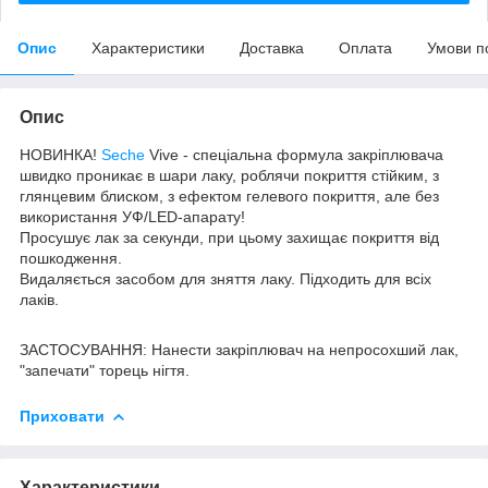
Опис
Характеристики
Доставка
Оплата
Умови п
Опис
НОВИНКА!
Seche
Vive - спеціальна формула закріплювача
швидко проникає в шари лаку, роблячи покриття стійким, з
глянцевим блиском, з ефектом гелевого покриття, але без
використання УФ/LED-апарату!
Просушує лак за секунди, при цьому захищає покриття від
пошкодження.
Видаляється засобом для зняття лаку. Підходить для всіх
лаків.
ЗАСТОСУВАННЯ: Нанести закріплювач на непросохший лак,
"запечати" торець нігтя.
Приховати
Характеристики