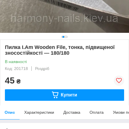
Пилка I.Am Wooden File, тонка, підвищеної
зносостійкості — 180/180
В наявності
Код: 201718
Роздріб
45
₴
Купити
Опис
Характеристики
Доставка
Оплата
Умови п