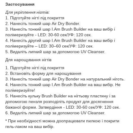
Застосування
Для укріплення нігтів:
1. Підготуйте нігті під покриття
2. Нанесіть тонкий шар Air Dry Bonder.
3. Нанесіть тонкий шар I.Am Brush Builder на ваш вибір і
полімеризуйте - LED: 30-60 сек/УФ: 120 сек.
4. Нанесіть другий шар I.Am Brush Builder на ваш вибір і
полімеризуйте – LED: 30–60 сек/УФ: 120 сек.
5. Видаліть липкий шар за допомогою UV Cleanser.
Для нарощування нігтів
1. Підготуйте нігті під покриття
2. Встановіть форму для нарощування
3. Нанесіть тонкий шар Air Dry Bonder на натуральний ніготь.
4. Нанесіть тонкий шар I.Am Brush Builder на ваш вибір. Не
полімеризуйте!
5. Нанесіть кульку Brush Builder на нігтьову пластину і за
допомогою пензля розподіліть продукт для досягнення
бажаної форми. Затвердіння - LED: 30-60 сек/УФ: 120 сек.
6. Видаліть липкий шар за допомогою UV Cleanser.
* При необхідності можна доопрацювати пилкою і покрити
гель-лаком на ваш вибір.