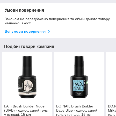
Умови повернення
Законом не передбачено повернення та обмін даного товару
належної якості
Всі умови повернення
Подібні товари компанії
I.Am Brush Builder Nude
BO.NAIL Brush Builder
BO.N
(BIAB) - однофазний гель
Baby Blue - однофазний
Milk
у пляшці, 15 мл
гель у пляшці, 15 мл
гель