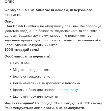
Опис
Формула 3 в 1 не вимагає ні основи, ні верхнього
покриття.
Опис:
I.Am Brush Builder
– це «будівник у пляшці». Він пропонує
ідеальне поєднання базового, моделюючого та топ-гелю в
одному! Завдяки зручному нанесенню пензликом, це
відмінний продукт для простого та швидкого зміцнення або
нарощування натуральних нігтів.
100% твердий гель!
Особливості та переваги:
Без НЕМА
Міцність твердого гелю
Безпека твердого гелю
Легке нанесення за допомогою пензлика
Ідеальна база для нанесення
гель-лаку
Економія часу для покриття
Час затвердіння:
Світлодіод: 30-60 секунд, УФ: 120 секунд.
Рекомендується спилювати, а не замочувати.