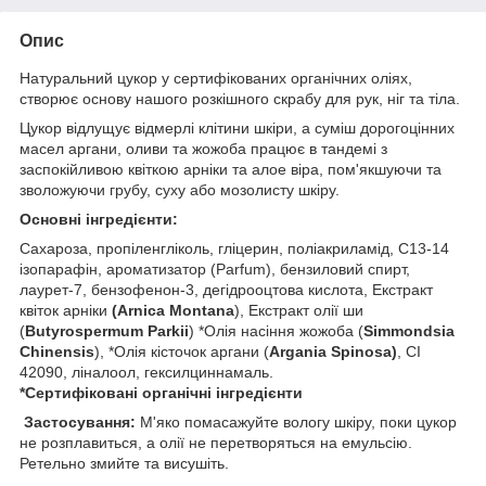
Опис
Натуральний цукор у сертифікованих органічних оліях,
створює основу нашого розкішного скрабу для рук, ніг та тіла.
Цукор відлущує відмерлі клітини шкіри, а суміш дорогоцінних
масел аргани, оливи та жожоба працює в тандемі з
заспокійливою квіткою арніки та алое віра, пом'якшуючи та
зволожуючи грубу, суху або мозолисту шкіру.
Основні інгредієнти:
Сахароза, пропіленгліколь, гліцерин, поліакриламід, C13-14
ізопарафін, ароматизатор (Parfum), бензиловий спирт,
лаурет-7, бензофенон-3, дегідрооцтова кислота, Екстракт
квіток арніки
(Arnica Montana
), Екстракт олії ши
(
Butyrospermum Parkii
) *Олія насіння жожоба (
Simmondsia
Chinensis
), *Олія кісточок аргани (
Argania
Spinosa)
, CI
42090, ліналоол, гексилциннамаль.
*Сертифіковані органічні інгредієнти
Застосування:
М'яко помасажуйте вологу шкіру, поки цукор
не розплавиться, а олії не перетворяться на емульсію.
Ретельно змийте та висушіть.