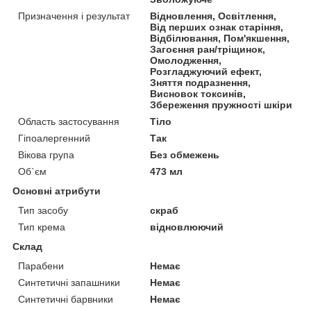
Призначення і результат
Відновлення, Освітлення,
Від перших ознак старіння,
Відбілювання, Пом'якшення,
Загоєння ран/тріщинок,
Омолодження,
Розгладжуючий ефект,
Зняття подразнення,
Висновок токсинів,
Збереження пружності шкіри
Область застосування
Тіло
Гіпоалергенний
Так
Вікова група
Без обмежень
Об`єм
473 мл
Основні атрибути
Тип засобу
скраб
Тип крема
відновлюючий
Склад
Парабени
Немає
Синтетичні запашники
Немає
Синтетичні барвники
Немає