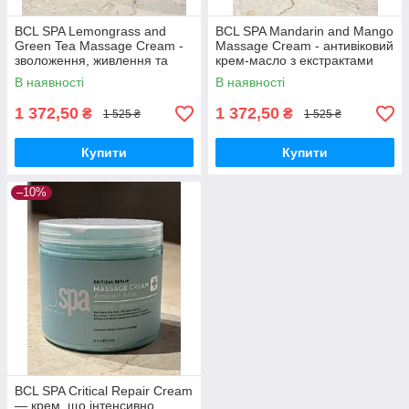
BCL SPA Lemongrass and
BCL SPA Mandarin and Mango
Green Tea Massage Cream -
Massage Cream - антивіковий
зволоження, живлення та
крем-масло з екстрактами
відновлення шкіри, 473 мл
манго та мандарина, 473 мл
В наявності
В наявності
1 372,50
1 372,50
₴
₴
1 525 ₴
1 525 ₴
Купити
Купити
–10%
BCL SPA Critical Repair Cream
— крем, що інтенсивно