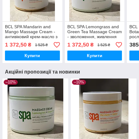
BCL SPA Mandarin and
BCL SPA Lemongrass and
BCL 
Mango Massage Cream -
Green Tea Massage Cream
Bota
антивіковий крем-масло з
- зволоження, живлення
росл
екстрактами манго та
та відновлення шкіри, 473
крем
1 372,50
1 372,50
385
₴
₴
1 525 ₴
1 525 ₴
мандарина, 473 мл
мл
89 м
Купити
Купити
Акційні пропозиції та новинки
–10%
–10%