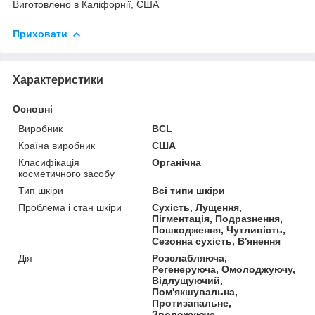
Виготовлено в Каліфорнії, США
Приховати
Характеристики
Основні
Виробник
BCL
Країна виробник
США
Класифікація
Органічна
косметичного засобу
Тип шкіри
Всі типи шкіри
Проблема і стан шкіри
Сухість, Лущення,
Пігментація, Подразнення,
Пошкодження, Чутливість,
Сезонна сухість, В'янення
Дія
Розслабляюча,
Регенеруюча, Омолоджуючу,
Відлущуючий,
Пом'якшувальна,
Протизапальне,
Зволожуюче