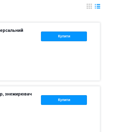
іверсальний
Купити
ор, знежирювач
Купити