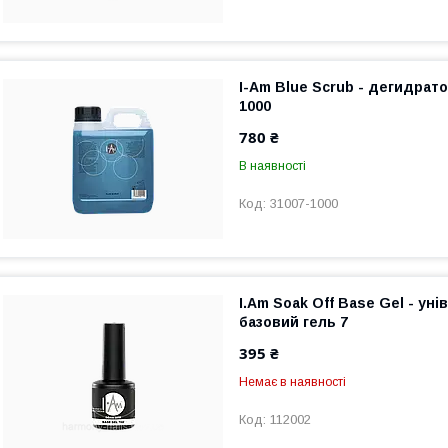
I-Am Blue Scrub - дегидрат
1000
780 ₴
В наявності
31007-1000
I.Am Soak Off Base Gel - ун
базовий гель 7
395 ₴
Немає в наявності
112002