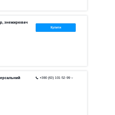
ор, знежирювач
Купити
іверсальний
+380 (63) 101-52-99