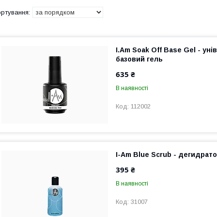
I.Am Soak Off Base Gel - ун
базовий гель
635 ₴
В наявності
112002
I-Am Blue Scrub - дегидрат
395 ₴
В наявності
31007